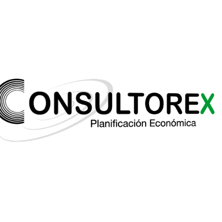
– Herencia de no residente en España
. La normativa
que aplica es la que rija en la Comunidad Autónoma
donde se encuentre el bien con mayor valor de
sucesión.
– Herencia en España pero heredero en el
extranjero
. Rige la normativa autonómica de la región
donde residía el fallecido.
– Herencia fuera de España pero herederos en
España
. Se deberá pagar el impuesto por obligación
personal, de acuerdo a lo que establezca la
Comunidad Autónoma donde residan los beneficiarios.